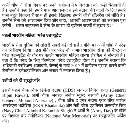
आर्मी चीफ ने सेना दिवस पर अपने संबोधन में पाकिस्तान को कड़ी चेतावनी दी
है। उन्‍होंने कहा कि हमारे पास आतंकवाद व इसे बढ़ावा देने वालों के लिए हमारे
पास बहुत विकल्प हैं साथ ही इसके खिलाफ हमारी जीरो टॉलरेंस की नीति है।
उन्‍होंने सेना को आश्‍वासन दिया और कहा, ‘आपकी आवश्‍यताओं को सरकार पूरा
करेगी। असम राइफल्‍स वे सेना के कारण ही पूर्वोत्तर राज्‍यों में सुधार है।’
पहली भारतीय महिला ‘परेड एडज्‍यूटेंट’
भारतीय सेना दुनिया की तीसरी सबसे बड़ी सेना है। मौके पर आर्मी चीफ ने परेड
का निरीक्षण किया। इस मौके पर परेड की कमान भारतीय सेना की कैप्‍टन व
परेड एडज्‍यूटेंट के तौर पर पहली भारतीय महिला तान्‍या शेरगिल ने संभाली है।
बता दें कि परेड के लिए जिम्‍मेदार ‘परेड एडजुटेंट’ होता है। उन्होंने बताया कि
अधिकारी प्रशिक्षण अकादमी, चेन्नई से मार्च 2017 में कमीशन प्राप्त करने वाली
शेरगिल ने इलेक्ट्रॉनिक्स और संचार में स्नातक किया है।
शहीदों को दी श्रद्धांजलि
इससे पहले चीफ ऑफ डिफेंस स्‍टाफ (CDS) जनरल बिपिन रावत (General
Bipin Rawat), आर्मी चीफ जनरल मनोज मुकुंद नरवाणे (Army Chief
General Mukund Narwane) , चीफ ऑफ द एयर स्‍टाफ एयर चीफ मार्शल
आरकेएस भदौरिया (RKS Bhadauria) और नेवी चीफ एडमिरल करमबीर सिंह
(Navy Chief Admiral Karambir Singh) ने आर्मी डे (Army Day) के मौके
पर नेशनल वॉर मेमोरियल (National War Memorial) पर श्रद्धांजलि अर्पित
की।