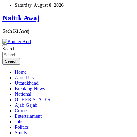
Skip
Saturday, August 8, 2026
to
content
Naitik Awaj
Sach Ki Awaj
Search
Search
Home
About Us
Uttarakhand
Breaking News
National
OTHER STATES
Ajab-Gajab
Crime
Entertainment
Jobs
Politics
Sports