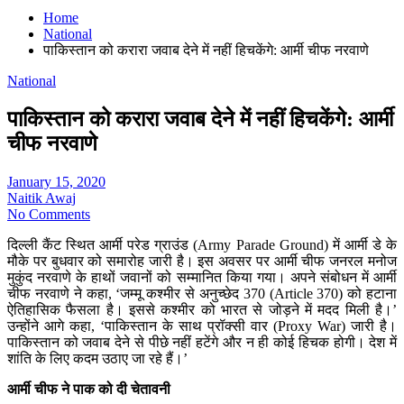
Home
National
पाकिस्‍तान को करारा जवाब देने में नहीं हिचकेंगे: आर्मी चीफ नरवाणे
National
पाकिस्‍तान को करारा जवाब देने में नहीं हिचकेंगे: आर्मी
चीफ नरवाणे
January 15, 2020
Naitik Awaj
No Comments
दिल्‍ली कैंट स्‍थित आर्मी परेड ग्राउंड (Army Parade Ground) में आर्मी डे के
मौके पर बुधवार को समारोह जारी है। इस अवसर पर आर्मी चीफ जनरल मनोज
मुकुंद नरवाणे के हाथों जवानों को सम्‍मानित किया गया। अपने संबोधन में आर्मी
चीफ नरवाणे ने कहा, ‘जम्‍मू कश्‍मीर से अनुच्‍छेद 370 (Article 370) को हटाना
ऐतिहासिक फैसला है। इससे कश्‍मीर को भारत से जोड़ने में मदद मिली है।’
उन्‍होंने आगे कहा, ‘पाकिस्‍तान के साथ प्रॉक्‍सी वार (Proxy War) जारी है।
पाकिस्‍तान को जवाब देने से पीछे नहीं हटेंगे और न ही कोई हिचक होगी। देश में
शांति के लिए कदम उठाए जा रहे हैं।’
आर्मी चीफ ने पाक को दी चेतावनी