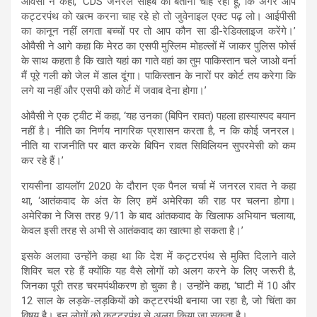
ओवैसी ने कहा, ‘CDS जनरल साहब को बताना चाह रहा हूं, कि अगर आप
कट्टरपंथ को खत्म करना चाह रहे हो तो जुवेनाइल एक्ट पढ़ लो। आईपीसी
का कानून नहीं लगता बच्चों पर तो आप कौन सा डी-रेडिक्लाइज करेंगे।’
ओवैसी ने आगे कहा कि मेरठ का एसपी मुस्लिम मोहल्लों में जाकर पुलिस फोर्स
के साथ कहता है कि खाते यहां का गाते वहां का तुम पाकिस्तान चले जाओ वर्ना
मैं पूरे गली को जेल में डाल दूंगा। पाकिस्तान के नारों पर कोर्ट तय करेगा कि
लगे या नहीं और एसपी को कोर्ट में जवाब देना होगा।’
ओवैसी ने एक ट्वीट में कहा, ‘यह उनका (बिपिन रावत) पहला हास्यास्पद बयान
नहीं है। नीति का निर्णय नागरिक प्रशासन करता है, न कि कोई जनरल।
नीति या राजनीति पर बात करके बिपिन रावत सिविलियन सुपरमेसी को कम
कर रहे हैं।’
रायसीना डायलॉग 2020 के दौरान एक पैनल चर्चा में जनरल रावत ने कहा
था, ‘आतंकवाद के अंत के लिए हमें अमेरिका की राह पर चलना होगा।
अमेरिका ने जिस तरह 9/11 के बाद आंतकवाद के खिलाफ अभियान चलाया,
केवल इसी तरह से अभी से आतंकवाद का खात्मा हो सकता है।’
इसके अलावा उन्होंने कहा था कि देश में कट्टरपंथ से मुक्ति दिलाने वाले
शिविर चल रहे हैं क्योंकि यह वैसे लोगों को अलग करने के लिए जरूरी है,
जिनका पूरी तरह चरमपंथीकरण हो चुका है। उन्होंने कहा, ‘घाटी में 10 और
12 साल के लड़के-लड़कियों को कट्टरपंथी बनाया जा रहा है, जो चिंता का
विषय है। इन लोगों को कट्टरपंथ से अलग किया जा सकता है।