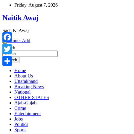
Skip
Friday, August 7, 2026
to
content
Naitik Awaj
Sach Ki Awaj
Facebook
Search
Twitter
Search
Home
Share
About Us
Uttarakhand
Breaking News
National
OTHER STATES
Ajab-Gajab
Crime
Entertainment
Jobs
Politics
Sports