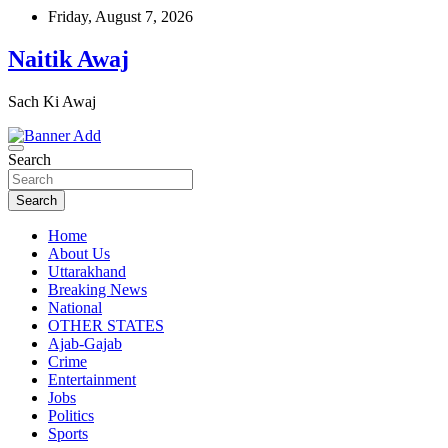
Skip
Friday, August 7, 2026
to
content
Naitik Awaj
Sach Ki Awaj
Search
Search
Home
About Us
Uttarakhand
Breaking News
National
OTHER STATES
Ajab-Gajab
Crime
Entertainment
Jobs
Politics
Sports