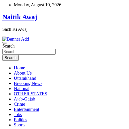
Skip
Monday, August 10, 2026
to
content
Naitik Awaj
Sach Ki Awaj
Search
Search
Home
About Us
Uttarakhand
Breaking News
National
OTHER STATES
Ajab-Gajab
Crime
Entertainment
Jobs
Politics
Sports