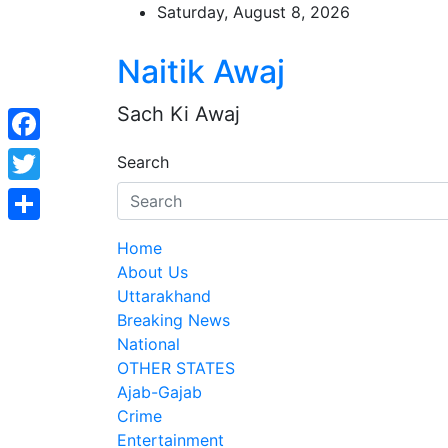
Skip
Saturday, August 8, 2026
to
content
Naitik Awaj
Sach Ki Awaj
Facebook
Search
Twitter
Share
Home
About Us
Uttarakhand
Breaking News
National
OTHER STATES
Ajab-Gajab
Crime
Entertainment