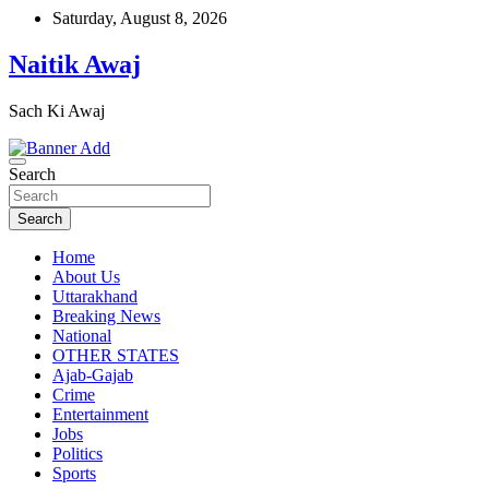
Skip
Saturday, August 8, 2026
to
content
Naitik Awaj
Sach Ki Awaj
Search
Search
Home
About Us
Uttarakhand
Breaking News
National
OTHER STATES
Ajab-Gajab
Crime
Entertainment
Jobs
Politics
Sports