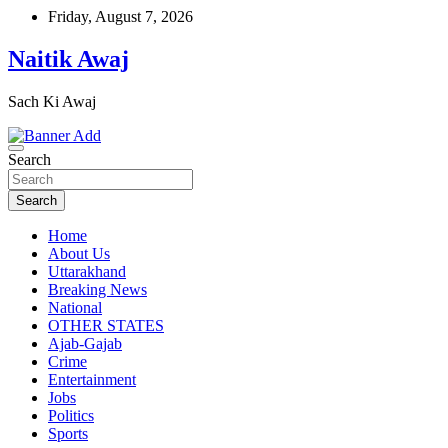
Skip
Friday, August 7, 2026
to
content
Naitik Awaj
Sach Ki Awaj
Search
Search
Home
About Us
Uttarakhand
Breaking News
National
OTHER STATES
Ajab-Gajab
Crime
Entertainment
Jobs
Politics
Sports