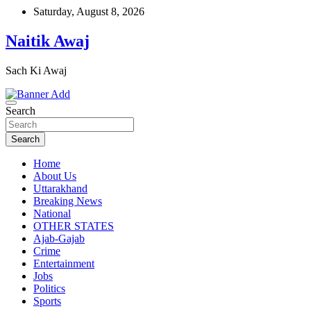
Skip
Saturday, August 8, 2026
to
content
Naitik Awaj
Sach Ki Awaj
Search
Search
Home
About Us
Uttarakhand
Breaking News
National
OTHER STATES
Ajab-Gajab
Crime
Entertainment
Jobs
Politics
Sports