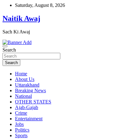
Skip
Saturday, August 8, 2026
to
content
Naitik Awaj
Sach Ki Awaj
Search
Search
Home
About Us
Uttarakhand
Breaking News
National
OTHER STATES
Ajab-Gajab
Crime
Entertainment
Jobs
Politics
Sports