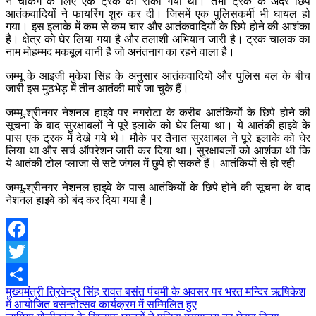
ने चेकिंग के लिए एक ट्रक को रोका गया था। तभी ट्रक के अंदर छिपे
आतंकवादियों ने फायरिंग शुरु कर दी। जिसमें एक पुलिसकर्मी भी घायल हो
गया। इस इलाके में कम से कम चार और आतंकवादियों के छिपे होने की आशंका
है। क्षेत्र को घेर लिया गया है और तलाशी अभियान जारी है। ट्रक चालक का
नाम मोहम्मद मकबूल वानी है जो अनंतनाग का रहने वाला है।
जम्‍मू के आइजी मुकेश सिंह के अनुसार आतंकवादियों और पुलिस बल के बीच
जारी इस मुठभेड़ में तीन आतंकी मारे जा चुके हैं।
जम्मू-श्रीनगर नेशनल हाइवे पर नगरोटा के करीब आतंकियों के छिपे होने की
सूचना के बाद सुरक्षाबलों ने पूरे इलाके को घेर लिया था
। ये आतंकी हाइवे के
पास एक ट्रक में देखे गये थे। मौके पर तैनात सुरक्षाबल ने पूरे इलाके को घेर
लिया था और सर्च ऑपरेशन जारी कर दिया था। सुरक्षाबलों को आशंंका थी कि
ये आतंकी टोल प्लाजा से सटे जंगल में छुपे हो सकते हैं। आतंकियों से हो रही
जम्मू-श्रीनगर नेशनल हाइवे के पास आ‍तंकियों के छिपे होने की सूचना के बाद
नेशनल हाइवे को बंद कर दिया गया है।
Facebook
Twitter
Post
मुख्यमंत्री त्रिवेन्द्र सिंह रावत बसंत पंचमी के अवसर पर भरत मन्दिर ऋषिकेश
Share
में आयोजित बसन्तोत्सव कार्यक्रम में सम्मिलित हुए
navigation