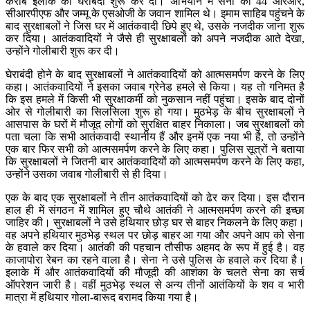
करीब इलाके की घेराबंदी शुरू कर दी। अभियान में सेना की 44 आरआर,
सीआरपीएफ और जम्मू के एसओजी के जवान शामिल थे। इमाम साहिब पहुंचने के
बाद सुरक्षाबलों ने जिस घर में आतंकवादी छिपे हुए थे, उसके नजदीक जाना शुरू
कर दिया। आतंकवादियों ने जैसे ही सुरक्षाबलों को अपने नजदीक आते देखा,
उन्होंने गोलीबारी शुरू कर दी।
घेराबंदी होने के बाद सुरक्षाबलों ने आतंकवादियों को आत्मसमर्पण करने के लिए
कहा। आतंकवादियों ने इसका जवाब ग्रेनेड हमले से किया। यह तो गनिमत है
कि इस हमले में किसी भी सुरक्षाकर्मी को नुकसान नहीं पहुंचा। इसके बाद दोनों
ओर से गोलीबारी का सिलसिला शुरू हो गया। मुठभेड़ के बीच सुरक्षाबलों ने
आसपास के घरों में मौजूद लोगों को सुरक्षित बाहर निकाला। जब सुरक्षाबलों को
पता चला कि सभी आतंकवादी स्थानीय हैं और इनमें एक नया भी है, तो उन्होंने
एक बार फिर सभी को आत्मसमर्पण करने के लिए कहा। पुलिस सूत्रों ने बताया
कि सुरक्षाबलों ने जितनी बार आतंकवादियों को आत्मसमर्पण करने के लिए कहा,
उन्होंने उसका जवाब गोलीबारी से ही दिया।
एक के बाद एक सुरक्षाबलों ने तीन आतंकवादियों को ढेर कर दिया। इस दौरान
हाल ही में संगठन में शामिल हुए चौथे आतंकी ने आत्मसमर्पण करने की इच्छा
जाहिर की। सुरक्षाबलों ने उसे हथियार छोड़ घर से बाहर निकलने के लिए कहा।
वह अपने हथियार मुठभेड़ स्थल पर छोड़ बाहर आ गया और अपने आप को सेना
के हवाले कर दिया। आतंकी की पहचान तौसीफ अहमद के रूप में हुई है। वह
काजापोरा रेबन का रहने वाला है। सेना ने उसे पुलिस के हवाले कर दिया है।
इलाके में और आतंकवादियों की मौजूदी की आशंका के चलते सेना का सर्च
ऑपरेशन जारी है। वहीं मुठभेड़ स्थल से अन्य तीनों आतंकियों के शव व भारी
मात्रा में हथियार गोला-बारूद बरामद किया गया है।