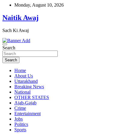
Skip
Monday, August 10, 2026
to
content
Naitik Awaj
Sach Ki Awaj
Search
Search
Home
About Us
Uttarakhand
Breaking News
National
OTHER STATES
Ajab-Gajab
Crime
Entertainment
Jobs
Politics
Sports