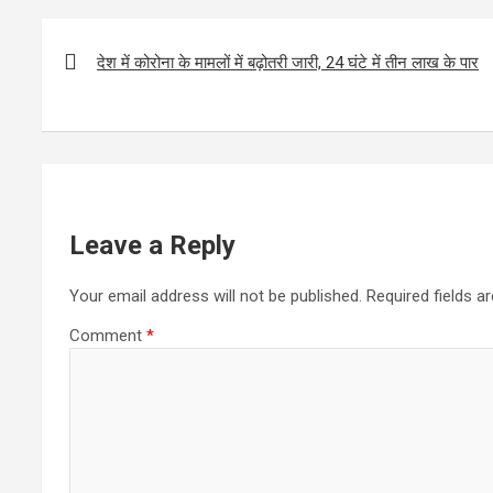
e
i
h
Post
b
t
a
navigation
देश में कोरोना के मामलों में बढ़ोतरी जारी, 24 घंटे में तीन लाख के पार
o
t
r
o
e
e
k
r
Leave a Reply
Your email address will not be published.
Required fields 
Comment
*