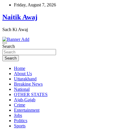
Skip
Friday, August 7, 2026
to
content
Naitik Awaj
Sach Ki Awaj
Search
Search
Home
About Us
Uttarakhand
Breaking News
National
OTHER STATES
Ajab-Gajab
Crime
Entertainment
Jobs
Politics
Sports