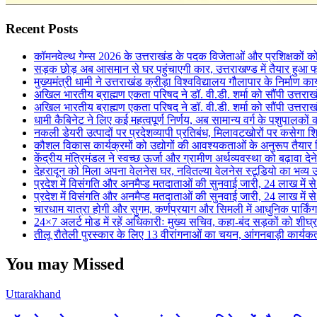
Recent Posts
कॉमनवेल्थ गेम्स 2026 के उत्तराखंड के पदक विजेताओं और प्रशिक्षकों को 
सड़क छोड़ अब आसमान से घर पहुंचाएगी कार, उत्तराखण्ड में तैयार हुआ 
मुख्यमंत्री धामी ने उत्तराखंड क्रीड़ा विश्वविद्यालय गौलापार के निर्माण कार्
अखिल भारतीय ब्राह्मण एकता परिषद ने डॉ. वी.डी. शर्मा को सौंपी उत्तराख
अखिल भारतीय ब्राह्मण एकता परिषद ने डॉ. वी.डी. शर्मा को सौंपी उत्तराख
धामी कैबिनेट ने लिए कई महत्वपूर्ण निर्णय, अब सामान्य वर्ग के पशुपालक
नकली डेयरी उत्पादों पर प्रदेशव्यापी प्रतिबंध, मिलावटखोरों पर कसेगा श
कौशल विकास कार्यक्रमों को उद्योगों की आवश्यकताओं के अनुरूप तैयार
केंद्रीय मंत्रिमंडल ने स्वच्छ ऊर्जा और ग्रामीण अर्थव्यवस्था को बढ़ावा दे
देहरादून को मिला अपना वेलनेस घर, नवितल्या वेलनेस स्टूडियो का भव्य उ
प्रदेश में विसंगति और अनमैप्ड मतदाताओं की सुनवाई जारी, 24 लाख मे
प्रदेश में विसंगति और अनमैप्ड मतदाताओं की सुनवाई जारी, 24 लाख मे
चारधाम यात्रा होगी और सुगम, कर्णप्रयाग और सिमली में आधुनिक पार्किं
24×7 अलर्ट मोड में रहें अधिकारीः मुख्य सचिव, कहा-बंद सड़कों को शीघ्
तीलू रौतेली पुरस्कार के लिए 13 वीरांगनाओं का चयन, आंगनबाड़ी कार्यकर्ती
You may Missed
Uttarakhand