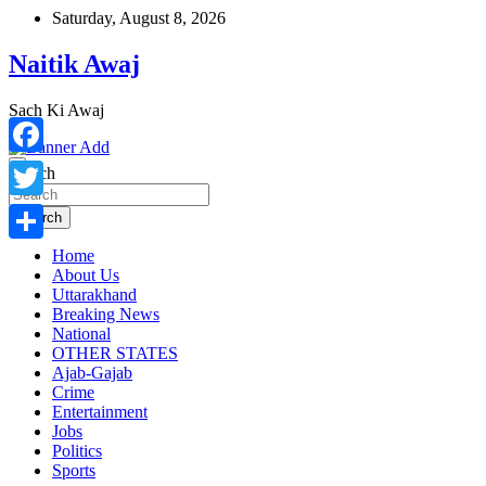
Skip
Saturday, August 8, 2026
to
content
Naitik Awaj
Sach Ki Awaj
Facebook
Search
Twitter
Search
Home
Share
About Us
Uttarakhand
Breaking News
National
OTHER STATES
Ajab-Gajab
Crime
Entertainment
Jobs
Politics
Sports