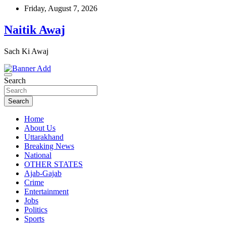
Skip
Friday, August 7, 2026
to
content
Naitik Awaj
Sach Ki Awaj
Search
Search
Home
About Us
Uttarakhand
Breaking News
National
OTHER STATES
Ajab-Gajab
Crime
Entertainment
Jobs
Politics
Sports