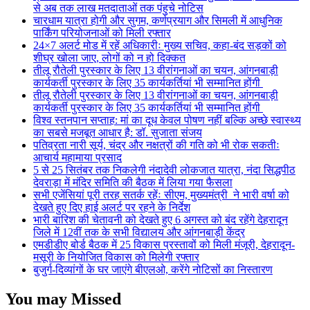
से अब तक लाख मतदाताओं तक पंहुचे नोटिस
चारधाम यात्रा होगी और सुगम, कर्णप्रयाग और सिमली में आधुनिक
पार्किंग परियोजनाओं को मिली रफ्तार
24×7 अलर्ट मोड में रहें अधिकारीः मुख्य सचिव, कहा-बंद सड़कों को
शीघ्र खोला जाए, लोगों को न हो दिक्कत
तीलू रौतेली पुरस्कार के लिए 13 वीरांगनाओं का चयन, आंगनबाड़ी
कार्यकर्ती पुरस्कार के लिए 35 कार्यकर्तियां भी सम्मानित होंगी
तीलू रौतेली पुरस्कार के लिए 13 वीरांगनाओं का चयन, आंगनबाड़ी
कार्यकर्ती पुरस्कार के लिए 35 कार्यकर्तियां भी सम्मानित होंगी
विश्व स्तनपान सप्ताह: मां का दूध केवल पोषण नहीं बल्कि अच्छे स्वास्थ्य
का सबसे मजबूत आधार है: डॉ. सुजाता संजय
पतिव्रता नारी सूर्य, चंद्र और नक्षत्रों की गति को भी रोक सकतीः
आचार्य महामाया प्रसाद
5 से 25 सितंबर तक निकलेगी नंदादेवी लोकजात यात्रा, नंदा सिद्धपीठ
देवराड़ा में मंदिर समिति की बैठक में लिया गया फैसला
सभी एजेंसियां पूरी तरह सतर्क रहेंः सीएम, मुख्यमंत्री ने भारी वर्षा को
देखते हुए दिए हाई अलर्ट पर रहने के निर्देश
भारी बारिश की चेतावनी को देखते हुए 6 अगस्त को बंद रहेंगे देहरादून
जिले में 12वीं तक के सभी विद्यालय और आंगनबाड़ी केंद्र
एमडीडीए बोर्ड बैठक में 25 विकास प्रस्तावों को मिली मंजूरी, देहरादून-
मसूरी के नियोजित विकास को मिलेगी रफ्तार
बुजुर्ग-दिव्यांगों के घर जाएंगे बीएलओ, करेंगे नोटिसों का निस्तारण
You may Missed