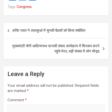
a
wi
h
Tags:
Congress
ce
tt
ar
b
er
e
Post
o
हरीश रावत ने लालकुआं में चुनावी बैठकों को किया संबोधित
navigation
o
k
मुख्‍यमंत्री योगी आदित्‍यनाथ प्रभावी संवाद कार्यक्रम में शिरकत करने
पहुंचे मेरठ, बड़ी संख्‍या में लोग मौजूद
Leave a Reply
Your email address will not be published.
Required fields
are marked
*
Comment
*