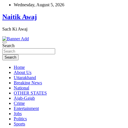
Skip
Wednesday, August 5, 2026
to
content
Naitik Awaj
Sach Ki Awaj
Search
Search
Home
About Us
Uttarakhand
Breaking News
National
OTHER STATES
Ajab-Gajab
Crime
Entertainment
Jobs
Politics
Sports