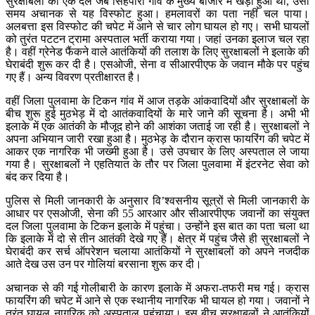
सुरक्षाबलों का एक दल जब सिंहपोरा गांव के मुख्य बाजार में खड़ा हुआ था, उसी
समय अचानक से यह विस्फोट हुआ। हमलावरों का पता नहीं चल पाया।
अलबत्ता इस विस्फोट की चपेट में आने से चार लोग घायल हो गए। सभी घायलों
को तुरंत पटटन ट्रामा अस्पताल भर्ती कराया गया। जहां उनका इलाज चल रहा
है। वहीं ग्रेनेड फैंकने वाले आतंकियों की तलाश के लिए सुरक्षाबलों ने इलाके की
घेराबंदी शुरू कर दी है। एसओजी, सेना व सीआरपीएफ के जवान मौके पर पहुंच
गए हैं। अन्य विवरण प्रतीक्षारत है।
वहीं जिला पुलवामा के टिकन गांव में आज तड़के आंकवादियों और सुरक्षाबलों के
बीच शुरू हुई मुठभेड़ में दो आतंकवादियों के मारे जाने की सूचना है। अभी भी
इलाके में एक आतंकी के मौजूद होने की आशंका जताई जा रही है। सुरक्षाबलों ने
अपना अभियान जारी रखा हुआ है। मुठभेड़ के दौरान क्रास फायरिंग की चपेट में
आकर एक नागरिक भी जख्मी हुआ है। उसे उपचार के लिए अस्पताल ले जाया
गया है। सुरक्षाबलों ने एहतियात के तौर पर जिला पुलवामा में इंटरनेट सेवा को
बंद कर दिया है।
पुलिस से मिली जानकारी के अनुसार वि’श्वसनीय सूत्रों से मिली जानकारी के
आधार पर एसओजी, सेना की 55 आरआर और सीआरपीएफ जवानों का संयुक्त
दल जिला पुलवामा के टिकन इलाके में पहुंचा। उन्होंने इस बात का पता चला था
कि इलाके में दो से तीन आतंकी देखे गए हैं। क्षेत्र में पहुंच जैसे ही सुरक्षाबलों ने
घेराबंदी कर सर्च ऑपरेशन चलाया आतंकियों ने सुरक्षाबलों को अपने नजदीक
आते देख उस उन पर गोलियां बरसाना शुरू कर दी।
अचानक से की गई गोलीबारी के कारण इलाके में अफरा-तफरी मच गई। क्रास
फायरिंग की चपेट में आने से एक स्थानीय नागरिक भी घायल हो गया। जवानों ने
तुरंत घायल नागरिक को अस्पताल पहुंचाया। इस बीच सुरक्षाबलों ने आतंकियों