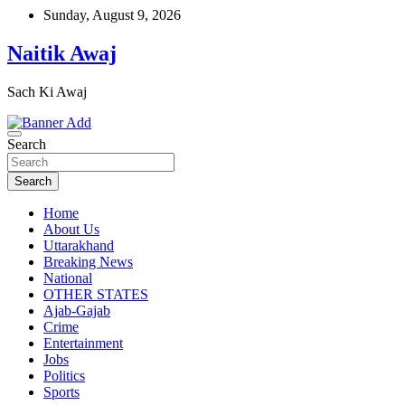
Skip
Sunday, August 9, 2026
to
content
Naitik Awaj
Sach Ki Awaj
Search
Search
Home
About Us
Uttarakhand
Breaking News
National
OTHER STATES
Ajab-Gajab
Crime
Entertainment
Jobs
Politics
Sports