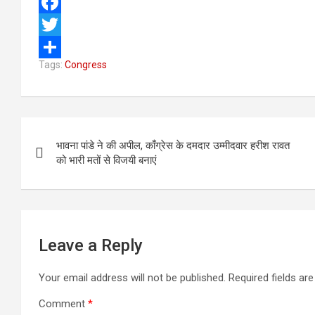
F
a
T
Tags:
Congress
c
w
S
e
i
h
b
t
a
Post
o
t
r
भावना पांडे ने की अपील, काँग्रेस के दमदार उम्मीदवार हरीश रावत
navigation
o
e
e
को भारी मतों से विजयी बनाएं
k
r
Leave a Reply
Your email address will not be published.
Required fields a
Comment
*