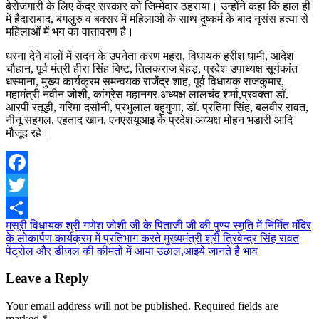
बेरोजगारी के लिए केंद्र सरकार को जिम्मेदार ठहराया। उन्होंने कहा कि हाल ही
में हैदाराबाद, बंगलुरु व बक्सर में महिलाओं के साथ दुष्कर्म के बाद नृसंस हत्या से
महिलाओं में भय का वातावरण है।
धरना देने वालों में सदन के उपनेता करण महरा, विधायक हरीश धामी, आदेश
चौहान, पूर्व मंत्री हीरा सिंह बिष्ट, तिलकराज बेहड़, प्रदेश उपाध्यक्ष सूर्यकांत
धस्माना, मुख्य कार्यक्रम समन्वयक राजेंद्र शाह, पूर्व विधायक राजकुमार,
महामंत्री नवीन जोशी, कांग्रेस महानगर अध्यक्ष लालचंद शर्मा,प्रवक्ता डॉ.
आरपी रतूड़ी, गरिमा दसौनी, प्रभुलाल बहुगुणा, डॉ. प्रतिमा सिंह, बलवीर रावत,
नीनू सहगल, एहताद खान, एनएसयूआइ के प्रदेश अध्यक्ष मोहन भंडारी आदि
मौजूद रहे।
Facebook
Twitter
Post
मसूरी विधायक श्री गणेश जोशी जी के पिताजी जी की पुण्य स्मृति में निर्मित मंदिर
Share
के लोकार्पण कार्यक्रम में प्रतिभाग करते मुख्यमंत्री श्री त्रिवेन्द्र सिंह रावत
navigation
पेट्रोल और डीजल की कीमतों में आया उछाल,आइये जानते है भाव
Leave a Reply
Your email address will not be published.
Required fields are
marked
*