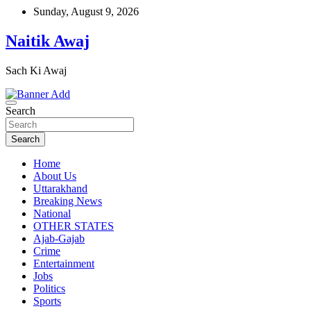
Skip
Sunday, August 9, 2026
to
content
Naitik Awaj
Sach Ki Awaj
Search
Search
Home
About Us
Uttarakhand
Breaking News
National
OTHER STATES
Ajab-Gajab
Crime
Entertainment
Jobs
Politics
Sports