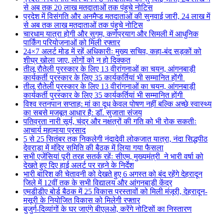
से अब तक 20 लाख मतदाताओं तक पंहुचे नोटिस
प्रदेश में विसंगति और अनमैप्ड मतदाताओं की सुनवाई जारी, 24 लाख में
से अब तक लाख मतदाताओं तक पंहुचे नोटिस
चारधाम यात्रा होगी और सुगम, कर्णप्रयाग और सिमली में आधुनिक
पार्किंग परियोजनाओं को मिली रफ्तार
24×7 अलर्ट मोड में रहें अधिकारीः मुख्य सचिव, कहा-बंद सड़कों को
शीघ्र खोला जाए, लोगों को न हो दिक्कत
तीलू रौतेली पुरस्कार के लिए 13 वीरांगनाओं का चयन, आंगनबाड़ी
कार्यकर्ती पुरस्कार के लिए 35 कार्यकर्तियां भी सम्मानित होंगी
तीलू रौतेली पुरस्कार के लिए 13 वीरांगनाओं का चयन, आंगनबाड़ी
कार्यकर्ती पुरस्कार के लिए 35 कार्यकर्तियां भी सम्मानित होंगी
विश्व स्तनपान सप्ताह: मां का दूध केवल पोषण नहीं बल्कि अच्छे स्वास्थ्य
का सबसे मजबूत आधार है: डॉ. सुजाता संजय
पतिव्रता नारी सूर्य, चंद्र और नक्षत्रों की गति को भी रोक सकतीः
आचार्य महामाया प्रसाद
5 से 25 सितंबर तक निकलेगी नंदादेवी लोकजात यात्रा, नंदा सिद्धपीठ
देवराड़ा में मंदिर समिति की बैठक में लिया गया फैसला
सभी एजेंसियां पूरी तरह सतर्क रहेंः सीएम, मुख्यमंत्री ने भारी वर्षा को
देखते हुए दिए हाई अलर्ट पर रहने के निर्देश
भारी बारिश की चेतावनी को देखते हुए 6 अगस्त को बंद रहेंगे देहरादून
जिले में 12वीं तक के सभी विद्यालय और आंगनबाड़ी केंद्र
एमडीडीए बोर्ड बैठक में 25 विकास प्रस्तावों को मिली मंजूरी, देहरादून-
मसूरी के नियोजित विकास को मिलेगी रफ्तार
बुजुर्ग-दिव्यांगों के घर जाएंगे बीएलओ, करेंगे नोटिसों का निस्तारण