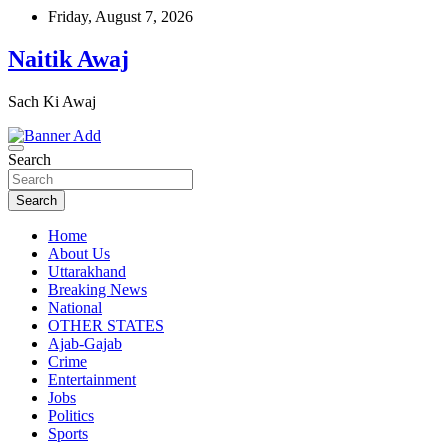
Skip
Friday, August 7, 2026
to
content
Naitik Awaj
Sach Ki Awaj
Search
Search
Home
About Us
Uttarakhand
Breaking News
National
OTHER STATES
Ajab-Gajab
Crime
Entertainment
Jobs
Politics
Sports