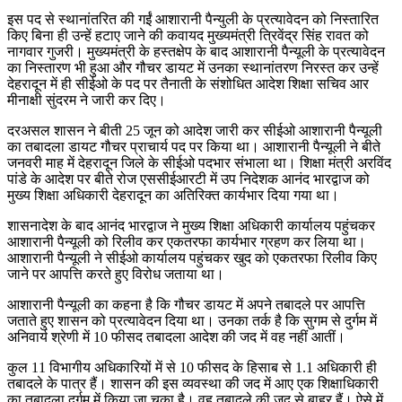
इस पद से स्थानांतरित की गईं आशारानी पैन्युली के प्रत्यावेदन को निस्तारित
किए बिना ही उन्हें हटाए जाने की कवायद मुख्यमंत्री त्रिवेंद्र सिंह रावत को
नागवार गुजरी। मुख्यमंत्री के हस्तक्षेप के बाद आशारानी पैन्यूली के प्रत्यावेदन
का निस्तारण भी हुआ और गौचर डायट में उनका स्थानांतरण निरस्त कर उन्हें
देहरादून में ही सीईओ के पद पर तैनाती के संशोधित आदेश शिक्षा सचिव आर
मीनाक्षी सुंदरम ने जारी कर दिए।
दरअसल शासन ने बीती 25 जून को आदेश जारी कर सीईओ आशारानी पैन्यूली
का तबादला डायट गौचर प्राचार्य पद पर किया था। आशारानी पैन्यूली ने बीते
जनवरी माह में देहरादून जिले के सीईओ पदभार संभाला था। शिक्षा मंत्री अरविंद
पांडे के आदेश पर बीते रोज एससीईआरटी में उप निदेशक आनंद भारद्वाज को
मुख्य शिक्षा अधिकारी देहरादून का अतिरिक्त कार्यभार दिया गया था।
शासनादेश के बाद आनंद भारद्वाज ने मुख्य शिक्षा अधिकारी कार्यालय पहुंचकर
आशारानी पैन्यूली को रिलीव कर एकतरफा कार्यभार ग्रहण कर लिया था।
आशारानी पैन्यूली ने सीईओ कार्यालय पहुंचकर खुद को एकतरफा रिलीव किए
जाने पर आपत्ति करते हुए विरोध जताया था।
आशारानी पैन्यूली का कहना है कि गौचर डायट में अपने तबादले पर आपत्ति
जताते हुए शासन को प्रत्यावेदन दिया था। उनका तर्क है कि सुगम से दुर्गम में
अनिवार्य श्रेणी में 10 फीसद तबादला आदेश की जद में वह नहीं आतीं।
कुल 11 विभागीय अधिकारियों में से 10 फीसद के हिसाब से 1.1 अधिकारी ही
तबादले के पात्र हैं। शासन की इस व्यवस्था की जद में आए एक शिक्षाधिकारी
का तबादला दुर्गम में किया जा चुका है। वह तबादले की जद से बाहर हैं। ऐसे में