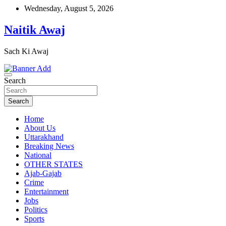
Skip
Wednesday, August 5, 2026
to
content
Naitik Awaj
Sach Ki Awaj
Search
Search
Home
About Us
Uttarakhand
Breaking News
National
OTHER STATES
Ajab-Gajab
Crime
Entertainment
Jobs
Politics
Sports