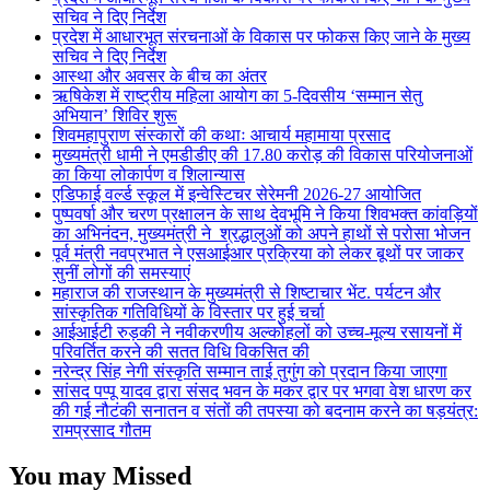
सचिव ने दिए निर्देश
प्रदेश में आधारभूत संरचनाओं के विकास पर फोकस किए जाने के मुख्य
सचिव ने दिए निर्देश
आस्था और अवसर के बीच का अंतर
ऋषिकेश में राष्ट्रीय महिला आयोग का 5-दिवसीय ‘सम्मान सेतु
अभियान’ शिविर शुरू
शिवमहापुराण संस्कारों की कथाः आचार्य महामाया प्रसाद
मुख्यमंत्री धामी ने एमडीडीए की 17.80 करोड़ की विकास परियोजनाओं
का किया लोकार्पण व शिलान्यास
एडिफाई वर्ल्ड स्कूल में इन्वेस्टिचर सेरेमनी 2026-27 आयोजित
पुष्पवर्षा और चरण प्रक्षालन के साथ देवभूमि ने किया शिवभक्त कांवड़ियों
का अभिनंदन, मुख्यमंत्री ने श्रद्धालुओं को अपने हाथों से परोसा भोजन
पूर्व मंत्री नवप्रभात ने एसआईआर प्रक्रिया को लेकर बूथों पर जाकर
सुनीं लोगों की समस्याएं
महाराज की राजस्थान के मुख्यमंत्री से शिष्टाचार भेंट. पर्यटन और
सांस्कृतिक गतिविधियों के विस्तार पर हुई चर्चा
आईआईटी रुड़की ने नवीकरणीय अल्कोहलों को उच्च-मूल्य रसायनों में
परिवर्तित करने की सतत विधि विकसित की
नरेन्द्र सिंह नेगी संस्कृति सम्मान ताई तुगुंग को प्रदान किया जाएगा
सांसद पप्पू यादव द्वारा संसद भवन के मकर द्वार पर भगवा वेश धारण कर
की गई नौटंकी सनातन व संतों की तपस्या को बदनाम करने का षड़यंत्र:
रामप्रसाद गौतम
You may Missed