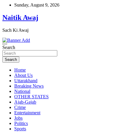
Skip
Sunday, August 9, 2026
to
content
Naitik Awaj
Sach Ki Awaj
Search
Search
Home
About Us
Uttarakhand
Breaking News
National
OTHER STATES
Ajab-Gajab
Crime
Entertainment
Jobs
Politics
Sports