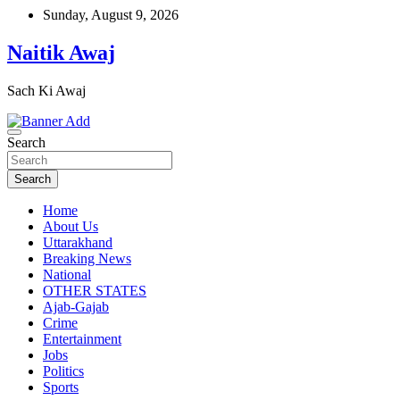
Skip
Sunday, August 9, 2026
to
content
Naitik Awaj
Sach Ki Awaj
Search
Search
Home
About Us
Uttarakhand
Breaking News
National
OTHER STATES
Ajab-Gajab
Crime
Entertainment
Jobs
Politics
Sports