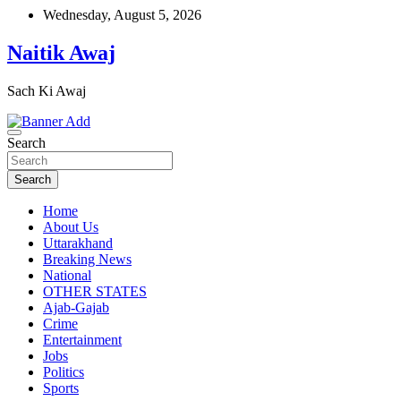
Skip
Wednesday, August 5, 2026
to
content
Naitik Awaj
Sach Ki Awaj
Search
Search
Home
About Us
Uttarakhand
Breaking News
National
OTHER STATES
Ajab-Gajab
Crime
Entertainment
Jobs
Politics
Sports