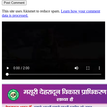
This site uses Akismet to reduce spam.
Learn how your comment
data is processed.