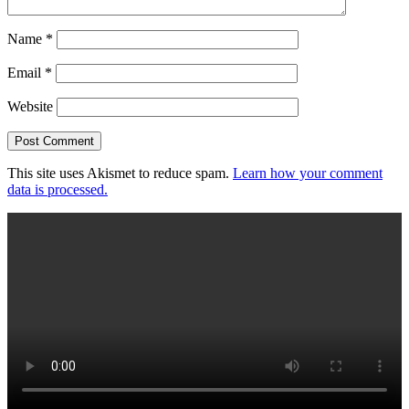
Name
*
Email
*
Website
This site uses Akismet to reduce spam.
Learn how your comment
data is processed.