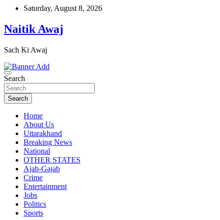
Skip
Saturday, August 8, 2026
to
content
Naitik Awaj
Sach Ki Awaj
Search
Search
Home
About Us
Uttarakhand
Breaking News
National
OTHER STATES
Ajab-Gajab
Crime
Entertainment
Jobs
Politics
Sports