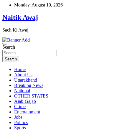
Skip
Monday, August 10, 2026
to
content
Naitik Awaj
Sach Ki Awaj
Search
Search
Home
About Us
Uttarakhand
Breaking News
National
OTHER STATES
Ajab-Gajab
Crime
Entertainment
Jobs
Politics
Sports