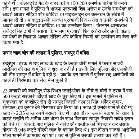
पहुंचे थे। कलक्ट्रेट गेट के बाहर करीब 150-200 समर्थक नारेबाजी करने
लगे। इस मामले में पुलिस ने भाजपा प्रत्याशी शिव अरोरा व उनके समर्थकों को
आदर्श आचार संहिता और कोविड 19 गाइडलाइन का उल्लंघन के संबंध में
जानकारी दी। बावजूद इसके भाजपा प्रत्याशी शिव अरोरा व उनके समर्थकों ने
आदर्श आचार संहिता व कोविड-19 का उल्लंघन किया। पंतनगर थानाध्यक्ष
राजेंद्र सिंह ढांगी ने बताया कि भाजपा प्रत्याशी शिव अराेरा और उनके अज्ञात
समर्थकों के खिलाफ आचार संहिता और कोविड नियमों का उल्लंघन का केस दर्ज
किया गया है।
फरार खाद चोर की तलाश में पुलिस, रामपुर में दबिश
रुद्रपुर
: ट्रक से छह लाख के खाद के कट्टे चोरी मामले में फरार सातवें
आरोपित की तलाश पुलिस ने शुरू कर दी है। इसके लिए पुलिस और एसओजी
की टीम रामपुर में दबिश दे रही है। जबकि इस मामले में पुलिस छह आरोपितों को
पहले ही गिरफ्तार कर जेल भेज चुकी है।
23 जनवरी को काशीपुर रोड स्थित फ्लाईओवर के नीचे से चोरों ने ट्रक में रखे
500 कट्टे सरकारी डीएपी खाद के चुरा लिए थे। इस मामले में पुलिस ने
शुक्रवार को काशीपुर रोड से रामपुर निवासी नरपाल सिंह, धर्मेंद्र कुमार,
रामपाल, हर्ष कुमार को गिरफ्तार कर लिया था। साथ ही उनके पास से बेचे गए
खाद के 2.35 लाख रुपये बरामद किए थे। इस दौरान उन्होंने बताया कि खाद के
कट्टे उन्होंने मो.अतीक और भोला के साथ मिलकर रामपुर निवासी नावेद हसन
को बेचे थे। जिसके बाद पुलिस ने नावेद और अतीक को गिरफ्तार कर उसके
गोदाम से 946 कट्टे डीएपी खाद के बरामद किए थे। इस दौरान सातवां आरोपित
भोला भागने में कामयाब रहा था। तब से पुलिस उसकी तलाश कर रही है।