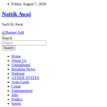
Skip
Friday, August 7, 2026
to
content
Naitik Awaj
Sach Ki Awaj
Search
Search
Home
About Us
Uttarakhand
Breaking News
National
OTHER STATES
Ajab-Gajab
Crime
Entertainment
Jobs
Politics
Sports