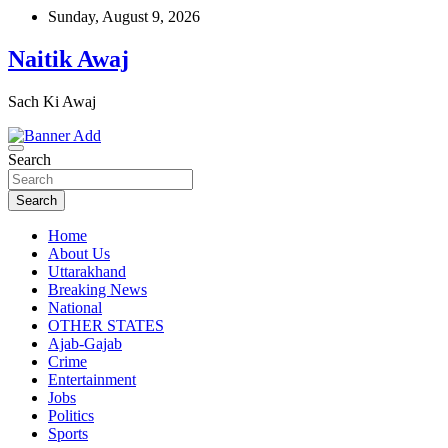
Skip
Sunday, August 9, 2026
to
content
Naitik Awaj
Sach Ki Awaj
Search
Search
Home
About Us
Uttarakhand
Breaking News
National
OTHER STATES
Ajab-Gajab
Crime
Entertainment
Jobs
Politics
Sports