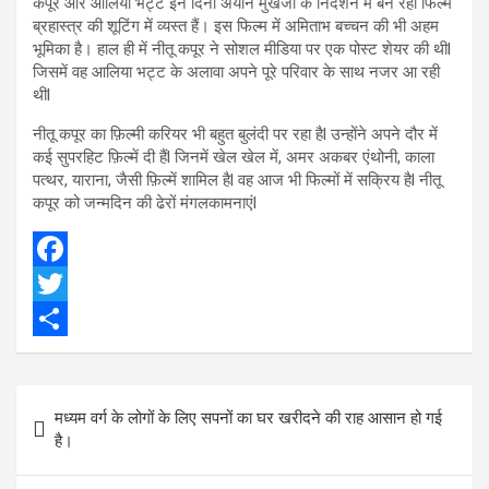
कपूर और आलिया भट्ट इन दिनों अयान मुखर्जी के निर्देशन में बन रही फिल्म
ब्रहास्त्र की शूटिंग में व्यस्त हैं। इस फिल्म में अमिताभ बच्चन की भी अहम
भूमिका है। हाल ही में नीतू कपूर ने सोशल मीडिया पर एक पोस्ट शेयर की थीl
जिसमें वह आलिया भट्ट के अलावा अपने पूरे परिवार के साथ नजर आ रही
थीl
नीतू कपूर का फ़िल्मी करियर भी बहुत बुलंदी पर रहा हैl उन्होंने अपने दौर में
कई सुपरहिट फ़िल्में दी हैंl जिनमें खेल खेल में, अमर अकबर एंथोनी, काला
पत्थर, याराना, जैसी फ़िल्में शामिल हैl वह आज भी फिल्मों में सक्रिय हैl नीतू
कपूर को जन्मदिन की ढेरों मंगलकामनाएंl
F
a
T
c
w
S
e
i
h
Post
मध्यम वर्ग के लोगों के लिए सपनों का घर खरीदने की राह आसान हो गई
b
t
a
navigation
है।
o
t
r