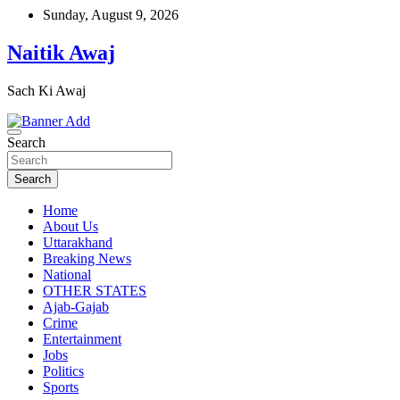
Skip
Sunday, August 9, 2026
to
content
Naitik Awaj
Sach Ki Awaj
Search
Search
Home
About Us
Uttarakhand
Breaking News
National
OTHER STATES
Ajab-Gajab
Crime
Entertainment
Jobs
Politics
Sports