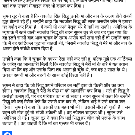
मिलने के लिए अमृतसर स्थित घर पर गई थी, लेकिन उन्होंने गेट नहीं खोला।
यहां तक उनका मोबाइल नंबर भी ब्लाक कर दिया।
सुमन तूर ने कहा है कि नवजोत सिंह सिद्धू उनके मां और बाप के अलग होने संबंधी
झूठ बोलते रहे हैं। उन्होंने कहा कि नवजोत सिद्धू की सास जसवीर कौर ने हमारा
घर बर्बाद कर दिया है। मैं कभी भी अपने पैतृक घर में नहीं जा सकी। अमेरिका के
न्यूयार्क में रहने वाली नवजोत सिद्धू की बहन सुमन तूर से जब यह पूछा गया कि
वह इतने सालों बाद आज चुनाव के समय आरोप क्यों लगा रही हैं तो उन्होंने कहा
कि मैं वह आर्टिकल जुटाना चाहती थी, जिसमें नवजोत सिद्धू ने मेरे मां और बाप के
अलग होने संबंधी बयान दिया है
उन्होंने कहा कि मैं चुनाव के कारण ऐसा नहीं कर रही हूं, बल्कि मुझे एक आर्टिकल
के जरिए यह जानकारी मिली है कि नवजोत सिद्धू ने मेरी मां के बारे में यह बयान
दिया था कि वह और उसके पिता तब अलग हो चुके थे, जब वह 2 साल के थे।
उनका अपनी मां और बहनों के साथ कोई रिश्ता नहीं है।
सुमन ने कहा कि जो सिद्धू अपने परिवार का नहीं हुआ वो किसी और का क्या
होगा। नवजोत सिद्धू ने पैसे के पीछे मां को लावारिस कर दिया। भले ही सिद्धू ने
करोड़ों कमाए हों, पर वह परिवार का न हो सका। बहन सुमन ने कहा कि उन्होंने
सिद्धू को कई मैसेज भेजे कि उससे बात कर ले, लेकिन भाई ने उसे ब्लाक कर
दिया। सुमन ने कहा कि उसकी एक बहन भी थी। उसकी मौत हो चुकी है। जब
बहन की मौत हुई तो भांजी अकेली थी। वह स्पेशल चाइल्ड थी। सुमन उसे
अमेरिका ले गई। सुमन तूर ने कहा कि भाई सिद्धू हर चीज को प्रूफ के साथ
बताता है। वह चाहती हैं कि मां का प्रूफ भी जरूर दें।