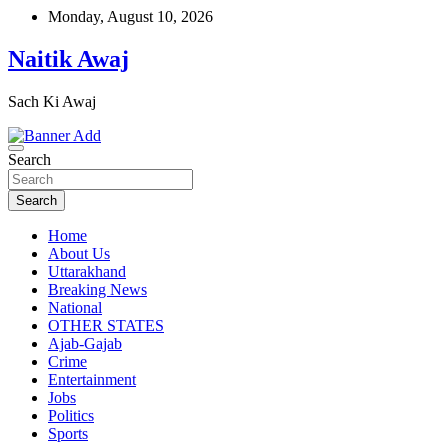
Skip
Monday, August 10, 2026
to
content
Naitik Awaj
Sach Ki Awaj
Search
Search
Home
About Us
Uttarakhand
Breaking News
National
OTHER STATES
Ajab-Gajab
Crime
Entertainment
Jobs
Politics
Sports