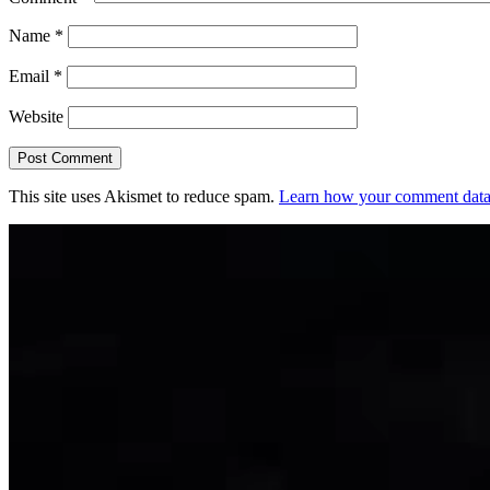
Name
*
Email
*
Website
This site uses Akismet to reduce spam.
Learn how your comment data 