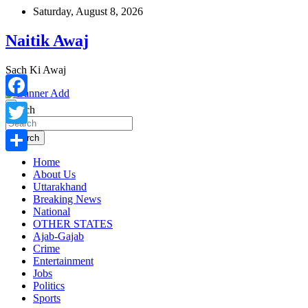
Skip
Saturday, August 8, 2026
to
content
Naitik Awaj
Sach Ki Awaj
Facebook
Search
Twitter
Search
Home
Share
About Us
Uttarakhand
Breaking News
National
OTHER STATES
Ajab-Gajab
Crime
Entertainment
Jobs
Politics
Sports