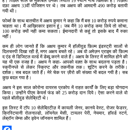
हैं। पिछले साल के मुकाबले उनकी स्थिति 19 स्थान नीचे खिसकी है। पिछली
दफ़ा अक्षय 33वीं पोजिशन पर थे। तब अक्षय की आमदनी 490 करोड़ बतायी
गयी थी।
फोर्ब्स के साथ बातचीत में अक्षय कुमार ने कहा कि मैं बस 10 करोड़ रुपये कमाना
चाहता था। मैं आख़िरकार इसान हूं। जब मैंने 10 करोड़ कमा लिये तो सोचा,
100 करोड़ क्यों नही कमा सकता। ईमानदारी से कहूं तो इसके बाद मैं रुका
नहीं।
कम ही लोग जानते हैं कि अक्षय कुमार में हॉलीवुड फ़िल्म इंडस्ट्री सालों से
दिलचस्पी दिखा रही है, मगर अक्षय बचते रहे। अब वो अमेज़न प्राइम की फ़िल्म
द एंड से डिजिटल वर्ल्ड में डेब्यू करने वाले हैं। अक्षय के लिस्ट में शामिल होने की
यह भी एक वजह है। अक्षय ने कहा- आपको वक़्त के साथ बदलना पड़ता है।
स्क्रीनप्ले से लेकर स्क्रिप्ट और तकनीक तक। शूटिंग करने के तरीके।
दर्शक। सब बदल जाते हैं। मेरे चेक पर ज़ीरो की संख्या भी बदल गयी है। सब
कुछ बदल गया है।
अक्षय ने इस साल कोरोना वायरस प्रकोप में राहत कार्यों के लिए बड़ा योगदान
किया। उन्होंने पीएम केयर्स फंड को 25 करोड़ दान दिये। ऐसा करने वाले वो
पहले बॉलीवुड सेलेब्रिटी थे।
इस लिस्ट में टॉप 10 सेलेब्रिटीज़ में कायली जेनर, कानये वेस्ट, रोजर फेडरर,
क्रिस्टियानी रोलनाल्डो, लॉयनेल मेसी, टायलर पेरी, नेयमार, हॉवर्ड स्टर्न,
लेब्रॉन जेम्स और ड्वेन जॉनसन शामिल हैं।