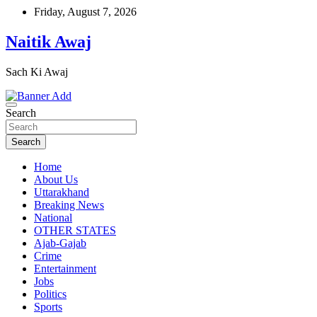
Skip
Friday, August 7, 2026
to
content
Naitik Awaj
Sach Ki Awaj
Search
Search
Home
About Us
Uttarakhand
Breaking News
National
OTHER STATES
Ajab-Gajab
Crime
Entertainment
Jobs
Politics
Sports