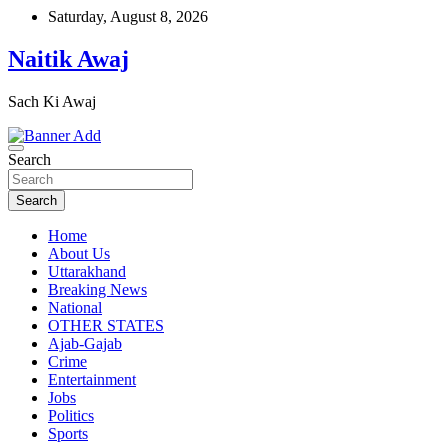
Skip
Saturday, August 8, 2026
to
content
Naitik Awaj
Sach Ki Awaj
Search
Search
Home
About Us
Uttarakhand
Breaking News
National
OTHER STATES
Ajab-Gajab
Crime
Entertainment
Jobs
Politics
Sports