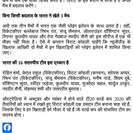
कम से कम एक मौका डिजर्व करते हैं। विराट के इस बयान से साफ है वे अगले
मैच में बदलाव करेंगे।
बिना किसी बदलाव के भारत ने खेले 3 मैच
अभी तक तीन मैचों में भारत एक जैसी प्लेइंग इलेवन के साथ उतरा है। वहीं,
विकेटकीपर बल्लेबाज रिषभ पंत, संजू सैमसन, ऑलराउंडर वॉशिंगटन सुंदर,
स्पिनर कुलदीप यादव और तेज गेंदबाज नवदीप सैनी को इस सीरीज में एक भी
मौका नहीं मिला है। ऐसे में कप्तान विराट कोहली चाहेंगे कि न्यूजीलैंड के
खिलाफ आखिरी दो मैचों में इन खिलाड़ियों को प्लेइंग इलेवन में शामिल किया
जाए।
भारत की 16 सदस्यीय टीम इस प्रकार है
रोहित शर्मा, केएल राहुल (विकेटकीपर), विराट कोहली (कप्तान), श्रेयस अय्यर,
रिषभ पंत (विकेटकीपर), संजू सैमसन (विकेटकीपर), मनीष पांडे, शिवम दुबे,
वॉशिंगटन सुंदर, रवींद्र जड़ेजा, कुलदीप यादव, युजवेंद्र चहल, शार्दुल ठाकुर,
नवदीप सैनी, मोहम्मद शमी और जसप्रीत बुमराह।
ऑस्ट्रेलिया में अक्टूबर और नवंबर में होने वाले टी20 वर्ल्ड कप 2020 की
तैयारियों को ध्यान में रखते हुए विराट कोहली एक दमदार टीम बनाना चाह रहे हैं,
जिसके लिए वे हर खिलाड़ी को मौका दे रहे हैं जो वर्ल्ड कप की संभावित टीम का
सदस्य होगा।