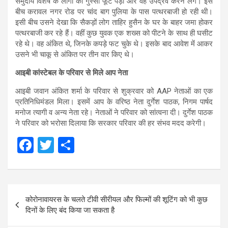
समुदाय विशेष के लोगों का गुस्सा फूट पड़ा और वह उपद्रव करने लगे। इस
बीच करावल नगर रोड पर चांद बाग पुलिया के पास पत्थरबाजी हो रही थी।
इसी बीच उसने देखा कि सैकड़ों लोग ताहिर हुसैन के घर के बाहर जमा होकर
पत्थरबाजी कर रहे हैं। वहीं कुछ युवक एक शख्स को पीटने के साथ ही घसीट
रहे थे। वह अंकित थे, जिनके कपड़े फट चुके थे। इसके बाद आवेश में आकर
उसने भी चाकू से अंकित पर तीन वार किए थे।
आइबी कांस्टेबल के परिवार से मिले आप नेता
आइबी जवान अंकित शर्मा के परिवार से शुक्रवार को AAP नेताओं का एक
प्रतिनिधिमंडल मिला। इसमें आप के वरिष्ठ नेता दुर्गेश पाठक, निगम पार्षद
मनोज त्यागी व अन्य नेता रहे। नेताओं ने परिवार को सांत्वना दी। दुर्गेश पाठक
ने परिवार को भरोसा दिलाया कि सरकार परिवार की हर संभव मदद करेगी।
F
T
S
a
wi
h
ce
tt
ar
Post
b
er
e
कोरोनावायरस के चलते टीवी सीरीयल और फिल्मों की शूटिंग को भी कुछ
navigation
o
दिनों के लिए बंद किया जा सकता है
o