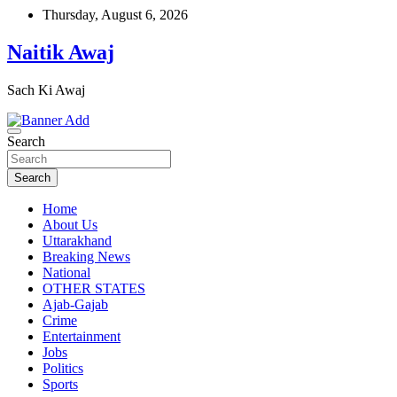
Skip
Thursday, August 6, 2026
to
content
Naitik Awaj
Sach Ki Awaj
Search
Search
Home
About Us
Uttarakhand
Breaking News
National
OTHER STATES
Ajab-Gajab
Crime
Entertainment
Jobs
Politics
Sports