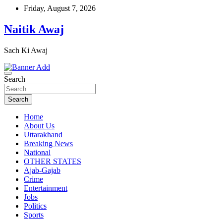
Skip
Friday, August 7, 2026
to
content
Naitik Awaj
Sach Ki Awaj
Search
Search
Home
About Us
Uttarakhand
Breaking News
National
OTHER STATES
Ajab-Gajab
Crime
Entertainment
Jobs
Politics
Sports