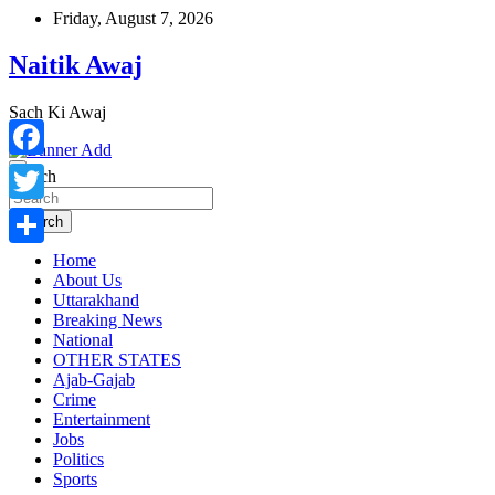
Skip
Friday, August 7, 2026
to
content
Naitik Awaj
Sach Ki Awaj
Facebook
Search
Twitter
Search
Home
Share
About Us
Uttarakhand
Breaking News
National
OTHER STATES
Ajab-Gajab
Crime
Entertainment
Jobs
Politics
Sports