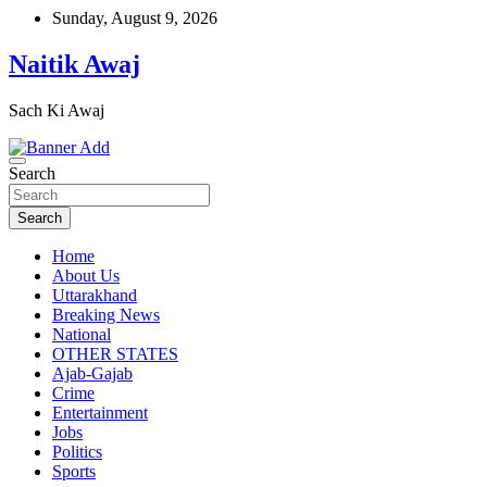
Skip
Sunday, August 9, 2026
to
content
Naitik Awaj
Sach Ki Awaj
Search
Search
Home
About Us
Uttarakhand
Breaking News
National
OTHER STATES
Ajab-Gajab
Crime
Entertainment
Jobs
Politics
Sports