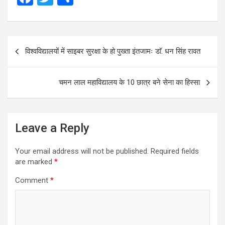
a
wi
h
ce
tt
ar
Post
b
er
e
विश्वविद्यालयों में साइबर सुरक्षा के हो पुख्ता इंतजामः डाॅ. धन सिंह रावत
navigation
o
o
चमन लाल महाविद्यालय के 10 छात्र बने सेना का हिस्सा
k
Leave a Reply
Your email address will not be published.
Required fields
are marked
*
Comment
*