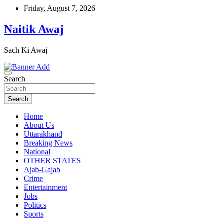
Skip
Friday, August 7, 2026
to
content
Naitik Awaj
Sach Ki Awaj
Search
Search
Home
About Us
Uttarakhand
Breaking News
National
OTHER STATES
Ajab-Gajab
Crime
Entertainment
Jobs
Politics
Sports