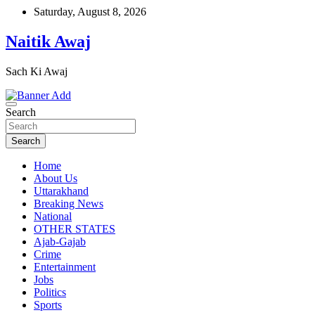
Skip
Saturday, August 8, 2026
to
content
Naitik Awaj
Sach Ki Awaj
Search
Search
Home
About Us
Uttarakhand
Breaking News
National
OTHER STATES
Ajab-Gajab
Crime
Entertainment
Jobs
Politics
Sports