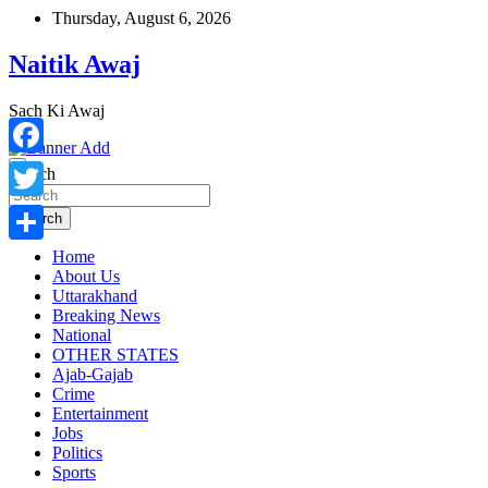
Skip
Thursday, August 6, 2026
to
content
Naitik Awaj
Sach Ki Awaj
Facebook
Search
Twitter
Search
Home
Share
About Us
Uttarakhand
Breaking News
National
OTHER STATES
Ajab-Gajab
Crime
Entertainment
Jobs
Politics
Sports