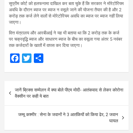
सुप्रीम कोर्ट को हलफनामा दाखिल कर बता चुके हैं कि सरकार ने मोरेटोरियम
अवधि के दौरान ब्याज पर ब्याज न वसूले जाने की योजना तैयार की है और 2
करोड़ तक कर्ज लेने वालों से मोरेटोरियम अवधि का ब्याज पर ब्याज नहीं लिया
जाएगा।
वित्त मंत्रालय और आरबीआई ने यह भी बताया था कि 2 करोड़ तक के कर्ज
पर चक्रवृद्धि ब्याज और साधारण ब्याज के बीच का वसूला गया अंतर 5 नवंबर
तक कर्जदारों के खातों में वापस कर दिया जाएगा।
F
T
S
a
wi
h
ce
tt
ar
Post
b
er
e
जानें ब्रिक्‍स सम्मेलन में क्या बोले पीएम मोदी- आतंकवाद से लेकर कोरोना
navigation
o
वैक्सीन पर कही ये बात
o
k
जम्मू कश्मीर : सेना के जवानों ने 3 आतंकियों को किया ढेर, 2 जवान
घायल