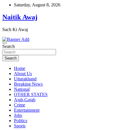
Skip
Saturday, August 8, 2026
to
content
Naitik Awaj
Sach Ki Awaj
Search
Search
Home
About Us
Uttarakhand
Breaking News
National
OTHER STATES
Ajab-Gajab
Crime
Entertainment
Jobs
Politics
Sports