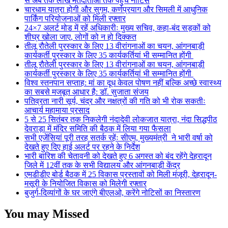
से अब तक लाख मतदाताओं तक पंहुचे नोटिस
चारधाम यात्रा होगी और सुगम, कर्णप्रयाग और सिमली में आधुनिक
पार्किंग परियोजनाओं को मिली रफ्तार
24×7 अलर्ट मोड में रहें अधिकारीः मुख्य सचिव, कहा-बंद सड़कों को
शीघ्र खोला जाए, लोगों को न हो दिक्कत
तीलू रौतेली पुरस्कार के लिए 13 वीरांगनाओं का चयन, आंगनबाड़ी
कार्यकर्ती पुरस्कार के लिए 35 कार्यकर्तियां भी सम्मानित होंगी
तीलू रौतेली पुरस्कार के लिए 13 वीरांगनाओं का चयन, आंगनबाड़ी
कार्यकर्ती पुरस्कार के लिए 35 कार्यकर्तियां भी सम्मानित होंगी
विश्व स्तनपान सप्ताह: मां का दूध केवल पोषण नहीं बल्कि अच्छे स्वास्थ्य
का सबसे मजबूत आधार है: डॉ. सुजाता संजय
पतिव्रता नारी सूर्य, चंद्र और नक्षत्रों की गति को भी रोक सकतीः
आचार्य महामाया प्रसाद
5 से 25 सितंबर तक निकलेगी नंदादेवी लोकजात यात्रा, नंदा सिद्धपीठ
देवराड़ा में मंदिर समिति की बैठक में लिया गया फैसला
सभी एजेंसियां पूरी तरह सतर्क रहेंः सीएम, मुख्यमंत्री ने भारी वर्षा को
देखते हुए दिए हाई अलर्ट पर रहने के निर्देश
भारी बारिश की चेतावनी को देखते हुए 6 अगस्त को बंद रहेंगे देहरादून
जिले में 12वीं तक के सभी विद्यालय और आंगनबाड़ी केंद्र
एमडीडीए बोर्ड बैठक में 25 विकास प्रस्तावों को मिली मंजूरी, देहरादून-
मसूरी के नियोजित विकास को मिलेगी रफ्तार
बुजुर्ग-दिव्यांगों के घर जाएंगे बीएलओ, करेंगे नोटिसों का निस्तारण
You may Missed