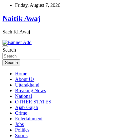
Skip
Friday, August 7, 2026
to
content
Naitik Awaj
Sach Ki Awaj
Search
Search
Home
About Us
Uttarakhand
Breaking News
National
OTHER STATES
Ajab-Gajab
Crime
Entertainment
Jobs
Politics
Sports