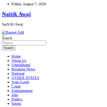
Skip
Friday, August 7, 2026
to
content
Naitik Awaj
Sach Ki Awaj
Search
Search
Home
About Us
Uttarakhand
Breaking News
National
OTHER STATES
Ajab-Gajab
Crime
Entertainment
Jobs
Politics
Sports