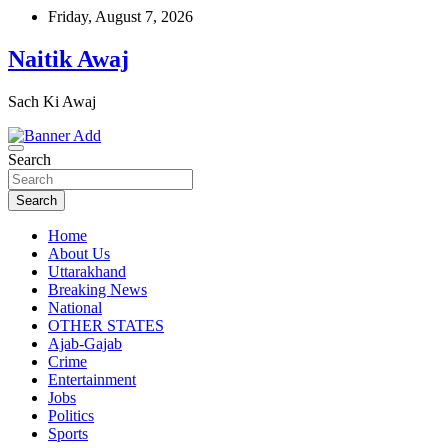
Skip
Friday, August 7, 2026
to
content
Naitik Awaj
Sach Ki Awaj
Search
Search
Home
About Us
Uttarakhand
Breaking News
National
OTHER STATES
Ajab-Gajab
Crime
Entertainment
Jobs
Politics
Sports