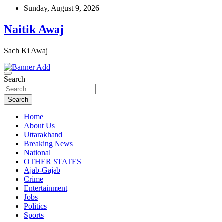
Skip
Sunday, August 9, 2026
to
content
Naitik Awaj
Sach Ki Awaj
Search
Search
Home
About Us
Uttarakhand
Breaking News
National
OTHER STATES
Ajab-Gajab
Crime
Entertainment
Jobs
Politics
Sports